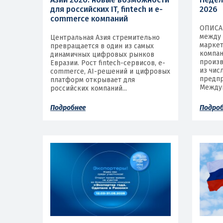
для российских IT, fintech и e-
2026
commerce компаний
ОПИСА
между 
Центральная Азия стремительно
маркет
превращается в один из самых
компан
динамичных цифровых рынков
произв
Евразии. Рост fintech-сервисов, e-
из чис
commerce, AI-решений и цифровых
предпр
платформ открывает для
Междун
российских компаний...
Подробнее
Подро