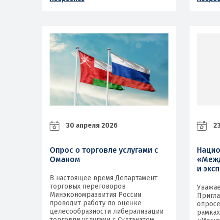
30 апреля 2026
23
Опрос о торговле услугами с
Нацио
Оманом
«Межд
и экс
В настоящее время Департамент
торговых переговоров
Уважа
Минэкономразвития России
Пригла
проводит работу по оценке
опросе
целесообразности либерализации
рамках
торговли услугами с Султанатом