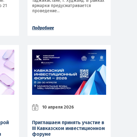
е.
Таджикистане, г. Худжанд. В рамках
о 21
ярмарки предусматривается
проведение...
Подробнее
10 апреля 2026
орой
Приглашаем принять участие в
III Кавказском инвестиционном
в
форуме