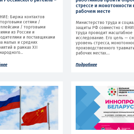
стрессе и монотонности 
рабочем месте
НИЕ: Биржа контактов
торговыми сетями /
Министерство труда и соци
плейсами / торговыми
защиты РФ совместно с ВНИ
иями из России и
труда проводит масштабное
одителями и поставщиками
исследование. Его цель — с
ла малых и средних
уровень стресса, монотонно
иятий в рамках XII
производственного травмати
ародного...
рабочих местах....
бнее
Подробнее