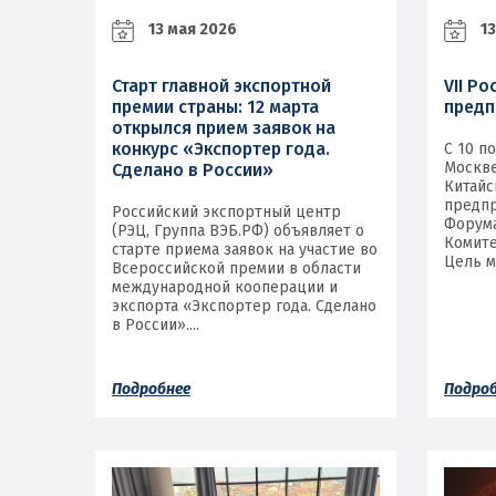
13 мая 2026
13
Старт главной экспортной
VII Р
премии страны: 12 марта
предп
открылся прием заявок на
конкурс «Экспортер года.
С 10 п
Москве
Сделано в России»
Китайс
предпр
Российский экспортный центр
Форума
(РЭЦ, Группа ВЭБ.РФ) объявляет о
Комите
старте приема заявок на участие во
Цель м
Всероссийской премии в области
международной кооперации и
экспорта «Экспортер года. Сделано
в России»....
Подробнее
Подро