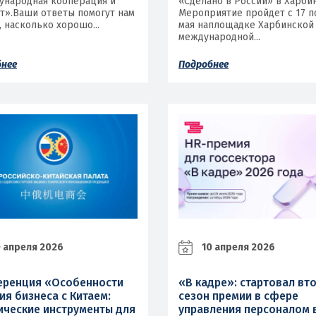
народная кооперация и
«Сделано в России» в Харбин
т».Ваши ответы помогут нам
Мероприятие пройдет с 17 п
, насколько хорошо...
мая наплощадке Харбинской
международной...
бнее
Подробнее
 апреля 2026
10 апреля 2026
ренция «Особенности
«В кадре»: стартовал вт
ия бизнеса с Китаем:
сезон премии в сфере
ические инструменты для
управления персоналом 