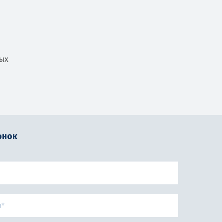
ых
онок