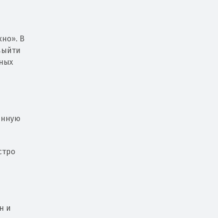
но». В
выйти
зных
енную
стро
н и