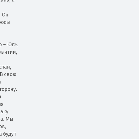
. Он
росы
я
 – Юг».
звитии,
стан,
 В свою
а
торону.
я
ия
Баку
на. Мы
ов,
а будут