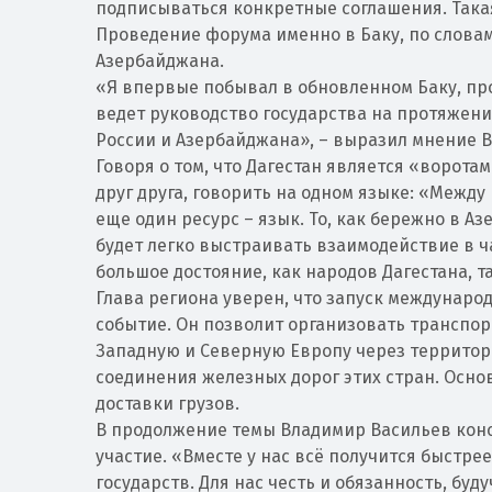
подписываться конкретные соглашения. Такая
Проведение форума именно в Баку, по слова
Азербайджана.
«Я впервые побывал в обновленном Баку, п
ведет руководство государства на протяжен
России и Азербайджана», – выразил мнение 
Говоря о том, что Дагестан является «воротам
друг друга, говорить на одном языке: «Между
еще один ресурс – язык. То, как бережно в Аз
будет легко выстраивать взаимодействие в ч
большое достояние, как народов Дагестана, т
Глава региона уверен, что запуск междунаро
событие. Он позволит организовать транспор
Западную и Северную Европу через территори
соединения железных дорог этих стран. Осн
доставки грузов.
В продолжение темы Владимир Васильев конст
участие. «Вместе у нас всё получится быстре
государств. Для нас честь и обязанность, буд