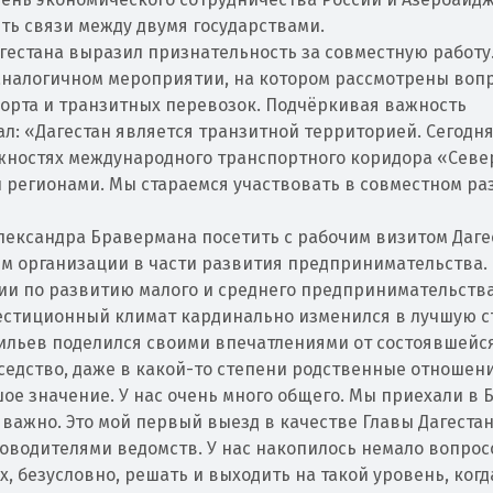
ть связи между двумя государствами.
агестана выразил признательность за совместную работу
 аналогичном мероприятии, на котором рассмотрены воп
порта и транзитных перевозок. Подчёркивая важность
л: «Дагестан является транзитной территорией. Сегодн
жностях международного транспортного коридора «Север
и регионами. Мы стараемся участвовать в совместном ра
лександра Бравермана посетить с рабочим визитом Даге
им организации в части развития предпринимательства.
ии по развитию малого и среднего предпринимательств
вестиционный климат кардинально изменился в лучшую с
сильев поделился своими впечатлениями от состоявшейс
оседство, даже в какой-то степени родственные отношен
е значение. У нас очень много общего. Мы приехали в 
 важно. Это мой первый выезд в качестве Главы Дагеста
оводителями ведомств. У нас накопилось немало вопрос
, безусловно, решать и выходить на такой уровень, когд