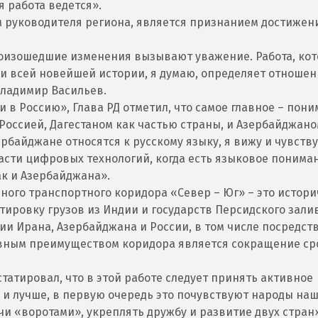
 работа ведется».
м руководителя региона, является признанием достижен
роизошедшие изменения вызывают уважение. Работа, ко
ии всей новейшей истории, я думаю, определяет отношен
Владимир Васильев.
и в Россию», Глава РД отметил, что самое главное – пони
 Россией, Дагестаном как частью страны, и Азербайджано
ербайджане относятся к русскому языку, я вижу и чувств
асти цифровых технологий, когда есть языковое пониман
ак и Азербайджана».
дного транспортного коридора «Север – Юг» – это истор
тировку грузов из Индии и государств Персидского зали
и Ирана, Азербайджана и России, в том числе посредст
овным преимуществом коридора является сокращение ср
атировал, что в этой работе следует принять активное
е и лучше, в первую очередь это почувствуют народы на
учи «воротами», укреплять дружбу и развитие двух стран»