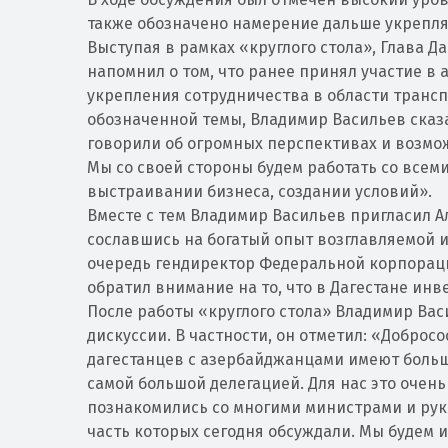
также обозначено намерение дальше укрепля
Выступая в рамках «круглого стола», Глава Д
напомнил о том, что ранее принял участие в
укрепления сотрудничества в области транс
обозначенной темы, Владимир Васильев сказа
говорили об огромных перспективах и возмо
Мы со своей стороны будем работать со всем
выстраивании бизнеса, создании условий».
Вместе с тем Владимир Васильев пригласил А
сославшись на богатый опыт возглавляемой 
очередь гендиректор Федеральной корпорац
обратил внимание на то, что в Дагестане ин
После работы «круглого стола» Владимир Ва
дискуссии. В частности, он отметил: «Доброс
дагестанцев с азербайджанцами имеют большо
самой большой делегацией. Для нас это очень
познакомились со многими министрами и рук
часть которых сегодня обсуждали. Мы будем их