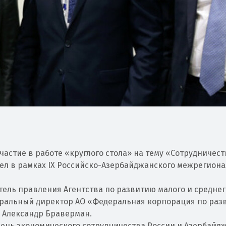
астие в работе «круглого стола» на тему «Сотрудничест
шел в рамках IX Российско-Азербайджанского межрегион
тель правления Агентства по развитию малого и среднег
еральный директор АО «Федеральная корпорация по раз
 Александр Браверман.
ень экономического сотрудничества России и Азербайдж