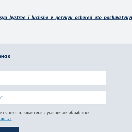
tsya_bystree_i_luchshe_v_pervuyu_ochered_eto_pochuvstvuy
онок
ить, вы соглашаетесь с условиями обработки
данных