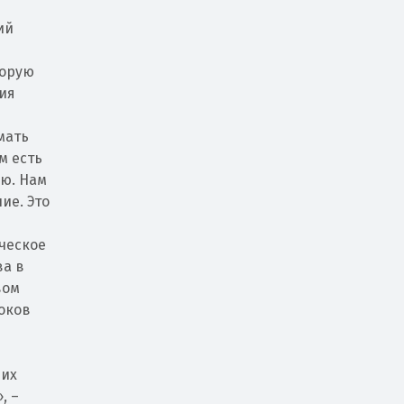
ий
торую
ия
мать
м есть
ую. Нам
ие. Это
ическое
ва в
вом
оков
ших
, –