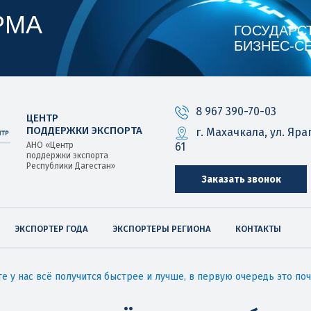
РМА
ГОСУДАРС
БИЗНЕС‑С
8 967 390-70-03
ЦЕНТР
ПОДДЕРЖКИ ЭКСПОРТА
г. Махачкала, ул. Яра
61
АНО «Центр
поддержки экспорта
Республики Дагестан»
Заказать звонок
ЭКСПОРТЕР ГОДА
ЭКСПОРТЕРЫ РЕГИОНА
КОНТАКТЫ
е у нас всё получится быстрее и лучше, в первую очередь это п