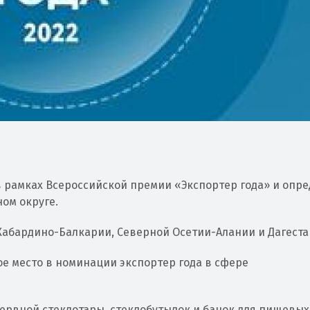
в рамках Всероссийской премии «Экспортер года» и опр
ом округе.
Кабардино-Балкарии, Северной Осетии-Алании и Дагеста
ое место в номинации экспортер года в сфере
ервной стеклотары, стеклобутылок и банок для пищевых