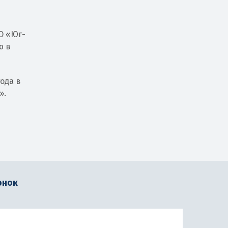
О «Юг-
ю в
ода в
».
онок