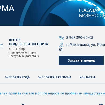
РМА
ГОСУДАРС
БИЗНЕС‑С
8 967 390-70-03
ЦЕНТР
ПОДДЕРЖКИ ЭКСПОРТА
г. Махачкала, ул. Яра
61
АНО «Центр
поддержки экспорта
Республики Дагестан»
Заказать звонок
ЭКСПОРТЕР ГОДА
ЭКСПОРТЕРЫ РЕГИОНА
КОНТАКТЫ
лей принять участие в online опросе по проблемам имущественн