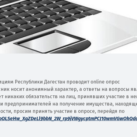
циям Республики Дагестан проводит online опрос
ник носит анонимный характер, а ответы на вопросы я
т никаких обязательств на лиц, принявших участие в не
и предпринимателей на получение имущества, находяще
сти, просим принять участие в опросе, перейдя по
1FAIpQLSeHw_XgZDeLl9bbN_2W_rp9jVWgycptmPCJ10wmVGwOkQd