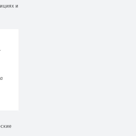
дициях и
.
ла
рские