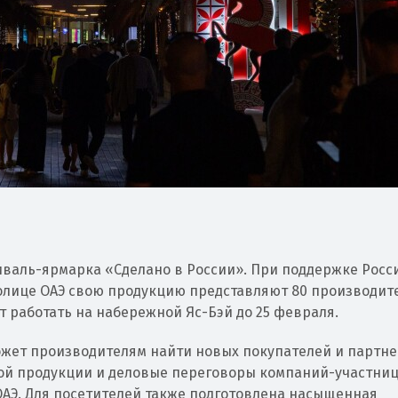
иваль-ярмарка «Сделано в России». При поддержке Росс
толице ОАЭ свою продукцию представляют 80 производит
т работать на набережной Яс-Бэй до 25 февраля.
жет производителям найти новых покупателей и партне
ой продукции и деловые переговоры компаний-участни
ОАЭ. Для посетителей также подготовлена насыщенная