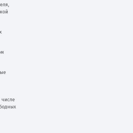
еля,
ской
х
ом
вые
 числе
ободных