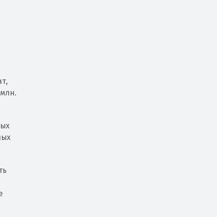
т,
 млн.
рых
ных
ть
е