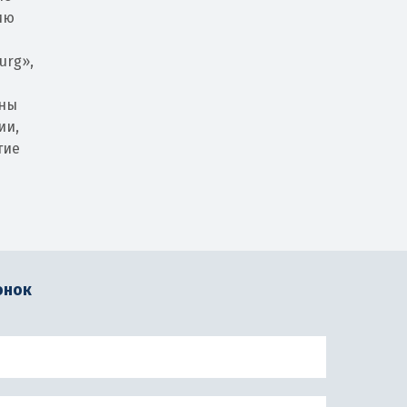
ию
urg»,
оны
ии,
тие
онок